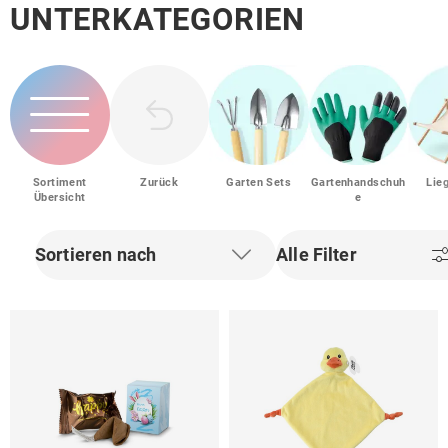
UNTERKATEGORIEN
Sortiment
Zurück
Garten Sets
Gartenhandschuh
Lie
Übersicht
e
Sortieren nach
Alle Filter
Filter zurücksetzen
Filter zurü