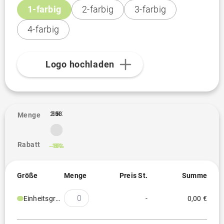
1-farbig
2-farbig
3-farbig
4-farbig
Logo hochladen
2.5K
250
500
1K
1
Menge
Rabatt
-10%
-11%
-5%
-8%
Größe
Menge
Preis St.
Summe
Einheitsgröße
-
0,00 €