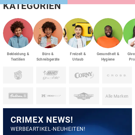
KATEGORIEN
Bekleidung &
Büro &
Freizeit &
Gesundheit &
Giv
Textilien
Schreibgeräte
Urlaub
Hygiene
Pro
Alle Marken
CRIMEX NEWS!
WERBEARTIKEL-NEUHEITEN!