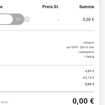
e
Preis St.
Summe
St.
-
0,00 €
Menge
Preis/St.
Rabatt
100 St.
4,89 €
-
schwarz
auf Griff - 30x10 mm
Lasergravur
1-farbig
4,89 €
63,14 €
0,00 €
0,00 €
9% MwSt.