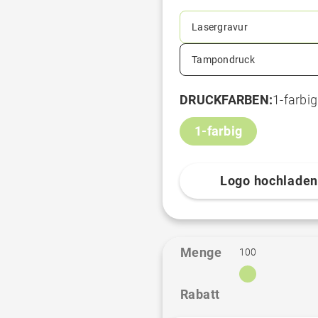
Lasergravur
Tampondruck
DRUCKFARBEN:
1-farbig
1-farbig
Logo hochlade
Menge
100
Rabatt