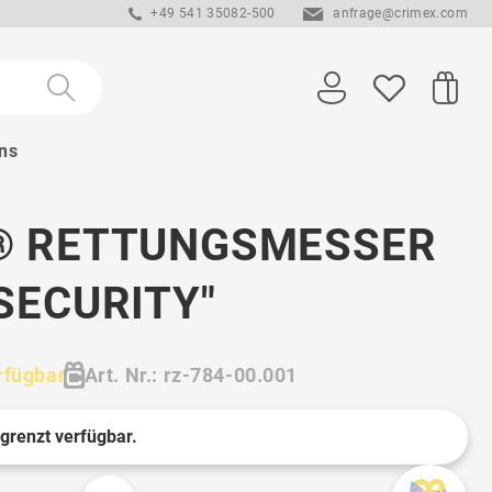
+49 541 35082-500
anfrage@crimex.com
ns
 RETTUNGSMESSER
SECURITY"
rfügbar
Art. Nr.: rz-784-00.001
egrenzt verfügbar.