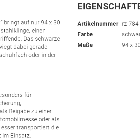
EIGENSCHAFT
"
bringt auf nur 94 x 30
Artikelnummer
rz-784
sstahlklinge
, einen
Farbe
schwa
iffende. Das schwarze
Maße
94 x 
wiegt dabei gerade
schuhfach oder in der
esonders für
cherung,
ls Beigabe zu einer
utomobilmesse oder als
esser transportiert die
t im Einsatz.