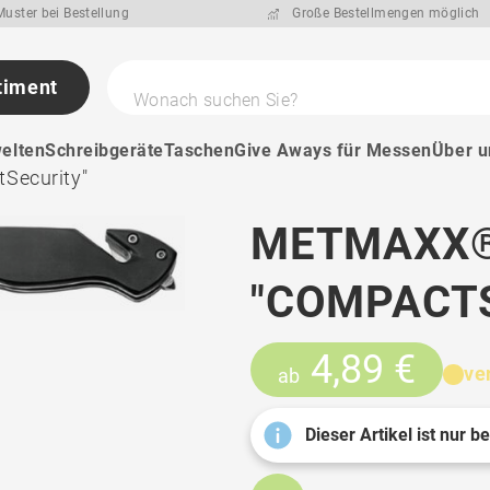
uster bei Bestellung
Große Bestellmengen möglich
timent
Wonach suchen Sie?
elten
Schreibgeräte
Taschen
Give Aways für Messen
Über u
Security"
METMAXX®
"COMPACT
4,89 €
ve
ab
Dieser Artikel ist nur b