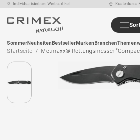
Individualisierbare Werbeartikel
Kostenloses M
Sor
Sommer
Neuheiten
Bestseller
Marken
Branchen
Themenw
Startseite
Metmaxx® Rettungsmesser "Compact