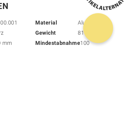
EN
-00.001
Material
Aluminium
rz
Gewicht
81 g
30 mm
Mindestabnahme
100