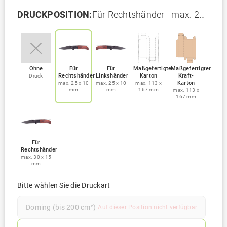
DRUCKPOSITION:
Für Rechtshänder - max. 25
x 10 mm
Ohne
Für
Für
Maßgefertigter
Maßgefertigter
Rechtshänder
Linkshänder
Karton
Kraft-
Druck
Karton
max. 25 x 10
max. 25 x 10
max. 113 x
mm
mm
167 mm
max. 113 x
167 mm
Für
Rechtshänder
max. 30 x 15
mm
Bitte wählen Sie die Druckart
Doming (bis 200 cm²)
Auf dieser Position nicht verfügbar