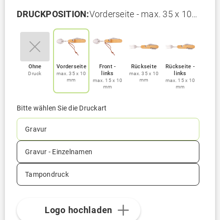
DRUCKPOSITION:
Vorderseite - max. 35 x 10
mm
Ohne
Vorderseite
Front -
Rückseite
Rückseite -
links
links
Druck
max. 35 x 10
max. 35 x 10
mm
mm
max. 15 x 10
max. 15 x 10
mm
mm
Bitte wählen Sie die Druckart
Gravur
Gravur - Einzelnamen
Tampondruck
Logo hochladen