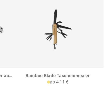
FALCON II Taschenmesser aus Edelstahl und Holz
Bamboo Blade Taschenmesser
ab 4,11 €