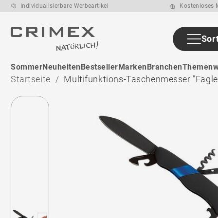
Individualisierbare Werbeartikel
Kostenloses M
Sor
Sommer
Neuheiten
Bestseller
Marken
Branchen
Themenw
Startseite
Multifunktions-Taschenmesser "Eagle