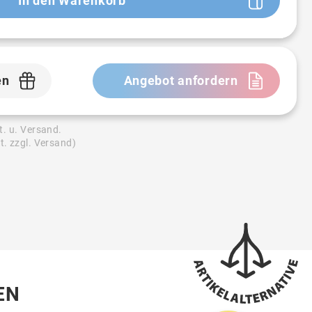
In den Warenkorb
en
Angebot anfordern
t. u. Versand.
t. zzgl. Versand)
EN