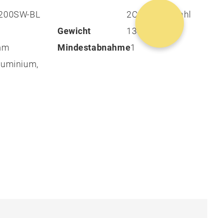
4200SW-BL
2Cr13 Edelstahl
Gewicht
134 g
 mm
Mindestabnahme
1
luminium,