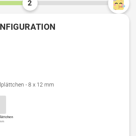
2
ONFIGURATION
lplättchen - 8 x 12 mm
lättchen
 mm