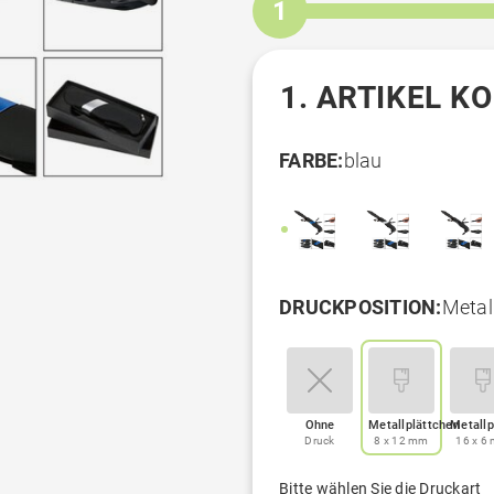
1
1. ARTIKEL K
FARBE:
blau
DRUCKPOSITION:
Metal
Ohne
Metallplättchen
Metallp
Druck
8 x 12 mm
16 x 6
Bitte wählen Sie die Druckart