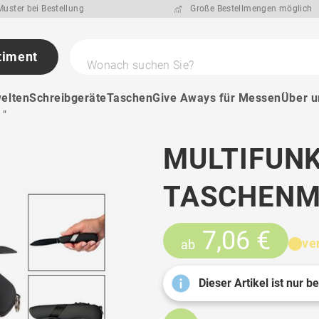
uster bei Bestellung
Große Bestellmengen möglich
timent
Wonach suchen Sie?
elten
Schreibgeräte
Taschen
Give Aways für Messen
Über u
 "
MULTIFUNK
TASCHENME
7,06 €
ve
ab
Dieser Artikel ist nur b