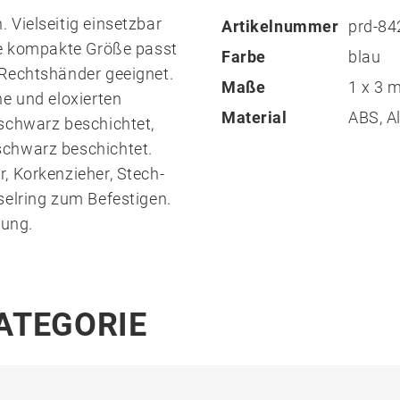
 Vielseitig einsetzbar
Artikelnummer
prd-8
ie kompakte Größe passt
Farbe
blau
 Rechtshänder geeignet.
Maße
1 x 3
e und eloxierten
Material
ABS, A
schwarz beschichtet,
schwarz beschichtet.
, Korkenzieher, Stech-
selring zum Befestigen.
ung.
KATEGORIE