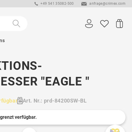
+49 541 35082-500
anfrage@crimex.com
ns
TIONS-
SSER "EAGLE "
rfügbar
Art. Nr.: prd-84200SW-BL
egrenzt verfügbar.