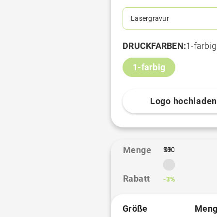
Lasergravur
DRUCKFARBEN:
1-farbig
1-farbig
Logo hochlade
Menge
100
250
500
1K
1
Rabatt
-1%
-3%
-7%
Größe
Meng