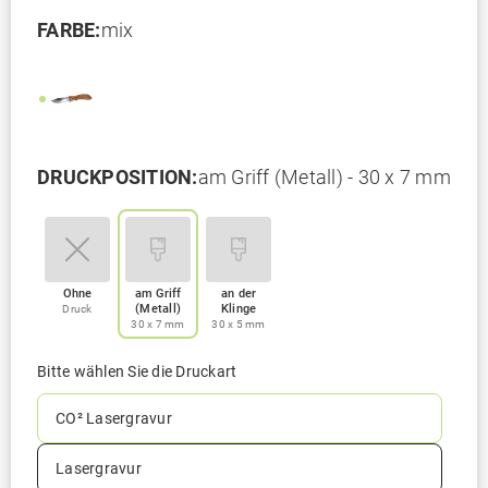
FARBE:
mix
DRUCKPOSITION:
am Griff (Metall) - 30 x 7 mm
Ohne
am Griff
an der
(Metall)
Klinge
Druck
30 x 7 mm
30 x 5 mm
Bitte wählen Sie die Druckart
CO² Lasergravur
Lasergravur