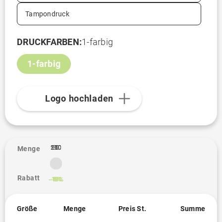
Tampondruck
DRUCKFARBEN:
1-farbig
1-farbig
Logo hochladen
100
250
500
50
1
Menge
Rabatt
-10%
-13%
-5%
-8%
Größe
Menge
Preis St.
Summe