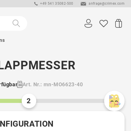
+49 541 35082-500
anfrage@crimex.com
ns
LAPPMESSER
rfügbar
Art. Nr.: mn-MO6623-40
2
ONFIGURATION