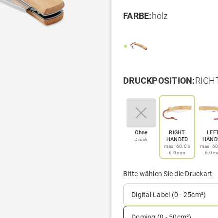
FARBE:
holz
DRUCKPOSITION:
RIGHT
Ohne
RIGHT
LEF
HANDED
HAND
Druck
max. 60.0 x
max. 60
6.0mm
6.0
Bitte wählen Sie die Druckart
Digital Label (0 - 25cm²)
Doming (0 - 50cm²)