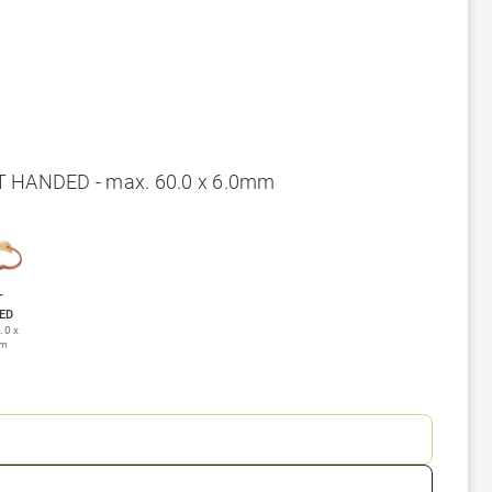
 HANDED - max. 60.0 x 6.0mm
T
ED
.0 x
mm