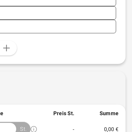
n
e
Preis St.
Summe
St.
-
0,00 €