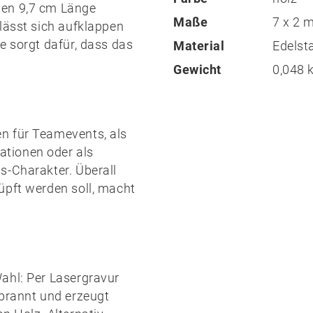
ten 9,7 cm Länge
Maße
7 x 2
lässt sich aufklappen
e
sorgt dafür, dass das
Material
Edelst
Gewicht
0,048 
n für Teamevents, als
tionen oder als
s-Charakter. Überall
üpft werden soll, macht
Wahl: Per
Lasergravur
ebrannt und erzeugt