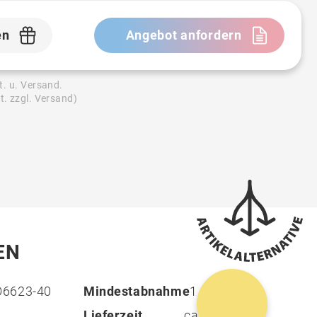
en
Angebot anfordern
t. u. Versand.
t. zzgl. Versand)
EN
6623-40
Mindestabnahme
1
Lieferzeit
ca. 6 - 11