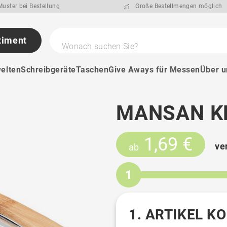
uster bei Bestellung
Große Bestellmengen möglich
timent
Wonach suchen Sie?
elten
Schreibgeräte
Taschen
Give Aways für Messen
Über u
MANSAN K
1,69 €
ve
ab
1
1. ARTIKEL K