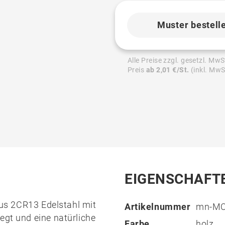
Muster bestell
Alle Preise zzgl. gesetzl. MwS
Preis
ab 2,01 €/St.
(inkl. MwS
EIGENSCHAFT
aus
2CR13 Edelstahl
mit
Artikelnummer
mn-MO
egt und eine natürliche
Farbe
holz