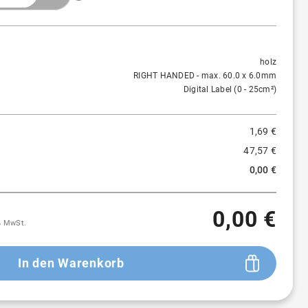
Menge
Preis/St.
Rabatt
1 St.
1,69 €
-
holz
RIGHT HANDED - max. 60.0 x 6.0mm
Digital Label (0 - 25cm²)
1,69 €
47,57 €
0,00 €
0,00 €
9% MwSt.
In den Warenkorb