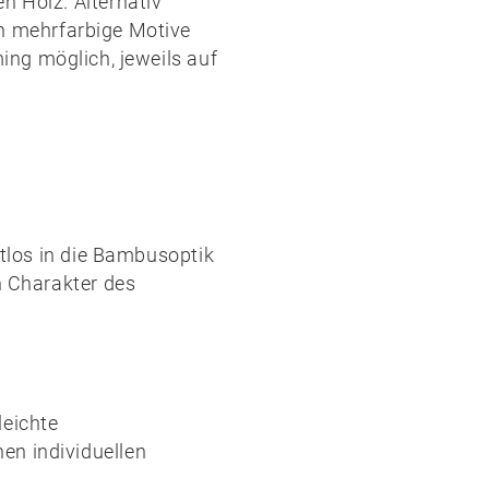
n Holz. Alternativ
ch mehrfarbige Motive
ing
möglich, jeweils auf
htlos in die Bambusoptik
n Charakter des
leichte
en individuellen