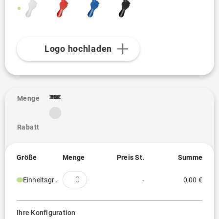
Logo hochladen
2.5K
10K
20K
100
250
300
500
1K
3K
5K
50
1
Menge
Rabatt
Größe
Menge
Preis St.
Summe
Einheitsgröße
-
0,00 €
Ihre Konfiguration