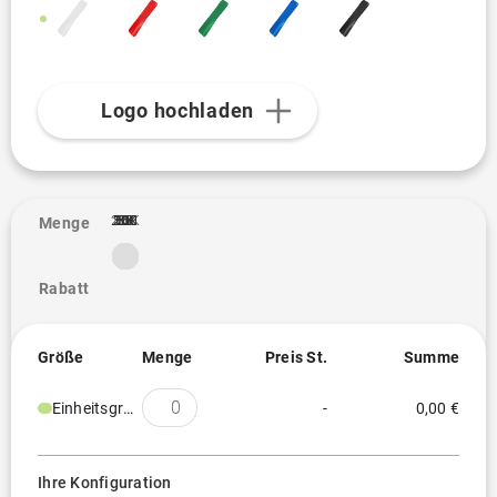
Logo hochladen
2.5K
10K
20K
100
250
300
500
1K
3K
5K
50
1
Menge
Rabatt
Größe
Menge
Preis St.
Summe
Einheitsgröße
-
0,00 €
Ihre Konfiguration