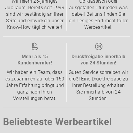
Wir feiern 25-jähriges
Ob klassisch oder
Jubiläum. Bereits seit 1999
ausgefallen - für jeden was
sind wir beständig an Ihrer
dabei! Bei uns finden Sie
Seite und entwickeln unser
ein riesiges Sortiment toller
Know-How täglich weiter!
Werbeartikel.
Mehr als 15
Druckfreigabe innerhalb
Kundenberater!
von 24 Stunden!
Wir haben ein Team, dass
Guten Service schreiben wir
es zusammen auf über 150
groß! Eine Druckfreigabe zu
Jahre Erfahrung bringt und
Ihrer Bestellung erhalten
ganz nach Ihren
Sie innerhalb von 24
Vorstellungen berät.
Stunden.
Beliebteste Werbeartikel