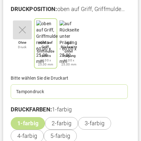
DRUCKPOSITION:
oben auf Griff, Griffmulde
rechts - 60,00 x 25,00 mm
Ohne
oben auf
auf
Griff,
Rückseite
Druck
Griffmulde
unter
rechts
Prägung
60,00 x
60,00 x
25,00 mm
25,00 mm
Bitte wählen Sie die Druckart
Tampondruck
DRUCKFARBEN:
1-farbig
1-farbig
2-farbig
3-farbig
4-farbig
5-farbig