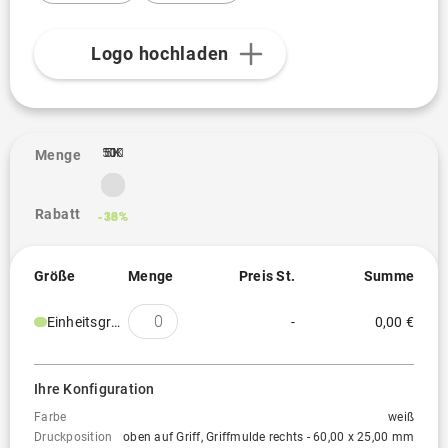
Logo hochladen
10K
500
1K
5K
1
Menge
Rabatt
-13%
-30%
-36%
-38%
Größe
Menge
Preis St.
Summe
Einheitsgröße
-
0,00 €
Ihre Konfiguration
Farbe
weiß
Druckposition
oben auf Griff, Griffmulde rechts - 60,00 x 25,00 mm