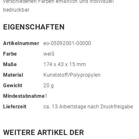
verschiedenen Farben erhältlich und individuell
bedruckbar.
EIGENSCHAFTEN
Artikelnummer
eo-05092001-00000
Farbe
weiß
Maße
174 x 43 x 15 mm
Material
Kunststoff/Polypropylen
Gewicht
20 g
Mindestabnahme
1
Lieferzeit
ca. 13 Arbeitstage nach Druckfreigabe
WEITERE ARTIKEL DER