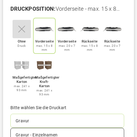
DRUCKPOSITION:
Vorderseite - max. 15 x 8
mm
Ohne
Vorderseite
Vorderseite
Rückseite
Rückseite
Druck
max. 15 x 8
max. 20 x 7
max. 15 x 8
max. 20 x 7
mm
mm
mm
mm
Maßgefertigter
Maßgefertigter
Karton
Kraft-
Karton
max. 241 x
93 mm
max. 241 x
93 mm
Bitte wählen Sie die Druckart
Gravur
Gravur - Einzelnamen