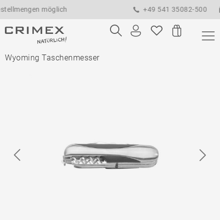
mengen möglich
+49 541 35082-500
a
Wyoming Taschenmesser