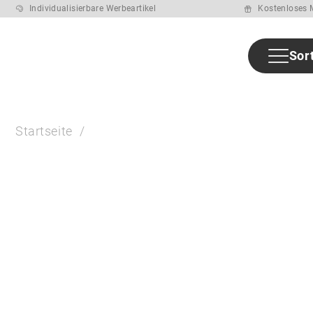
Individualisierbare Werbeartikel
Kostenloses M
Sor
Sommer
Neuheiten
Bestseller
Marken
Branchen
Themenw
Startseite