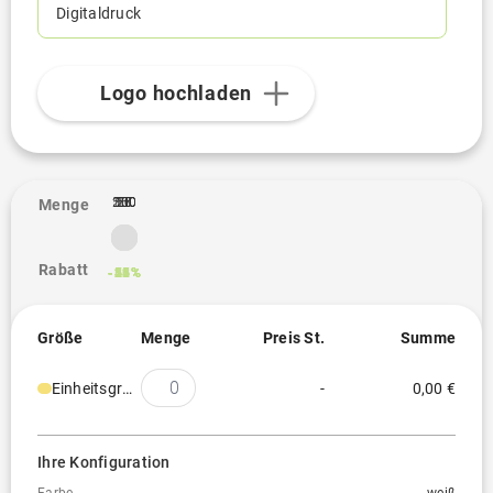
Digitaldruck
Logo hochladen
100
250
500
1K
10
25
50
Menge
Rabatt
-21%
-25%
-45%
-52%
-56%
-58%
Größe
Menge
Preis St.
Summe
Einheitsgröße
-
0,00 €
Ihre Konfiguration