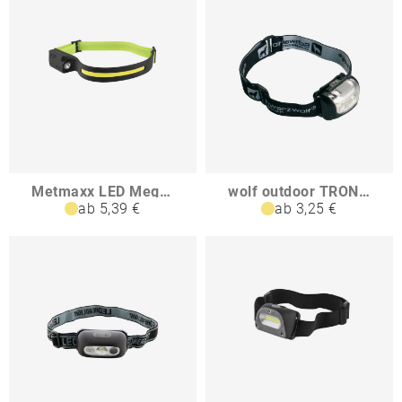
Metmaxx LED MegaBeam Kopflampe HeadlightSwipe
wolf outdoor TRONADOR schwenkbare Stirnlampe
ab 5,39 €
ab 3,25 €