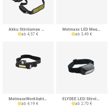
Akku Stirnlampe mit COB Leuchten LUISA
Metmaxx LED MegaBeam Kopflampe TopCOB
ab 4,57 €
ab 3,49 €
MetmaxxWorklight ReChargeMulticompact
ELYDEE LED-Stirnlampe
ab 4,19 €
ab 2,70 €