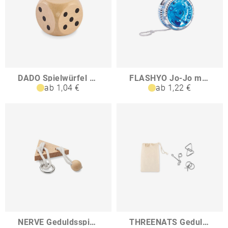
DADO Spielwürfel Schima-Holz Ø 5cm
FLASHYO Jo-Jo mit Licht
ab 1,04 €
ab 1,22 €
NERVE Geduldsspiel Holz Dreieck
THREENATS Geduldsspiele-Set