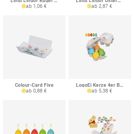
Lindt Lindor Kugel in Werbekartonage Osterei
Lindt Lindor Ostereier in Standboden-Kartonage klein
ab 1,06 €
ab 2,87 €
Colour-Card Five
LogoEi Kerze 4er Box
ab 0,88 €
ab 5,38 €