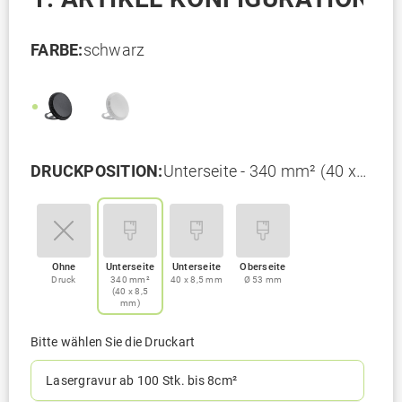
FARBE:
schwarz
DRUCKPOSITION:
Unterseite - 340 mm² (40 x
8,5 mm)
Ohne
Unterseite
Unterseite
Oberseite
Druck
340 mm²
40 x 8,5 mm
Ø 53 mm
(40 x 8,5
mm)
Bitte wählen Sie die Druckart
Lasergravur ab 100 Stk. bis 8cm²