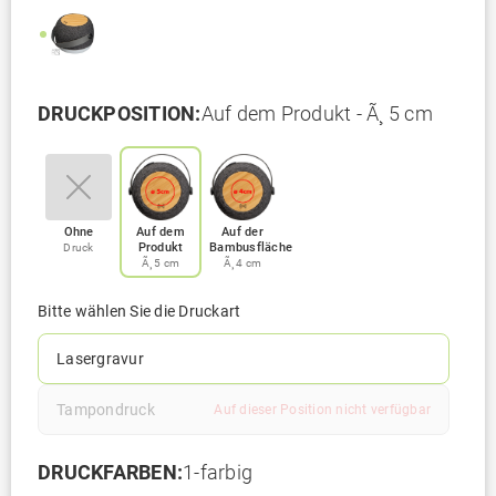
DRUCKPOSITION:
Auf dem Produkt - Ã¸ 5 cm
Ohne
Auf dem
Auf der
Produkt
Bambusfläche
Druck
Ã¸ 5 cm
Ã¸ 4 cm
Bitte wählen Sie die Druckart
Lasergravur
Tampondruck
Auf dieser Position nicht verfügbar
DRUCKFARBEN:
1-farbig