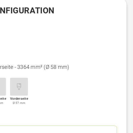
ONFIGURATION
rseite - 3364 mm² (Ø 58 mm)
eite
Vorderseite
mm
Ø 57 mm