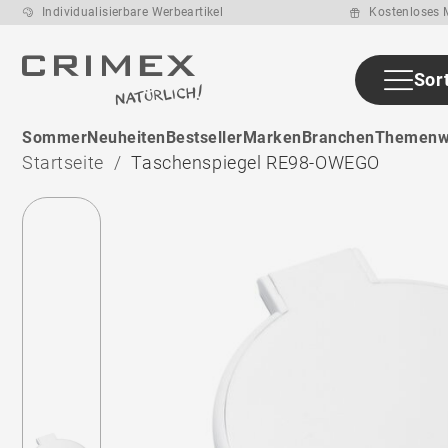
Individualisierbare Werbeartikel
Kostenloses M
Sor
Sommer
Neuheiten
Bestseller
Marken
Branchen
Themenw
Startseite
Taschenspiegel RE98-OWEGO