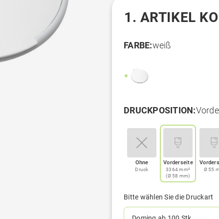
1. ARTIKEL K
FARBE:
weiß
DRUCKPOSITION:
Vorde
Ohne
Vorderseite
Vorders
Druck
3364 mm²
Ø 55 
(Ø 58 mm)
Bitte wählen Sie die Druckart
Doming ab 100 Stk.