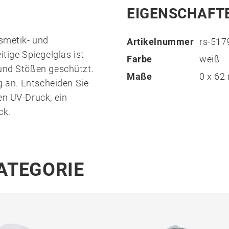
EIGENSCHAFT
osmetik- und
Artikelnummer
rs-51
itige Spiegelglas ist
Farbe
weiß
 und Stößen geschützt.
Maße
0 x 6
ng an. Entscheiden Sie
en UV-Druck, ein
ck.
KATEGORIE