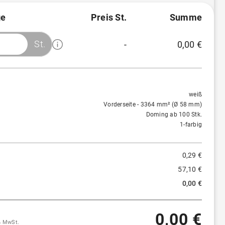
e
Preis St.
Summe
St.
-
0,00 €
Menge
Preis/St.
Rabatt
1 St.
0,29 €
-
weiß
Vorderseite - 3364 mm² (Ø 58 mm)
Doming ab 100 Stk.
1-farbig
0,29 €
57,10 €
0,00 €
0,00 €
9% MwSt.