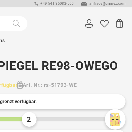
+49 541 35082-500
anfrage@crimex.com
ns
PIEGEL RE98-OWEGO
rfügbar
Art. Nr.: rs-51793-WE
egrenzt verfügbar.
2