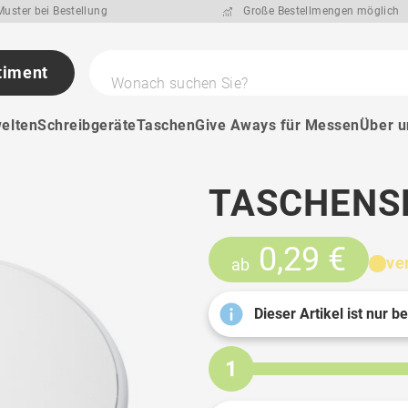
uster bei Bestellung
Große Bestellmengen möglich
timent
Wonach suchen Sie?
elten
Schreibgeräte
Taschen
Give Aways für Messen
Über u
TASCHENS
0,29 €
ve
ab
Dieser Artikel ist nur b
1