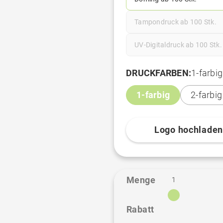
Tampondruck ab 100 Stk.
UV-Digitaldruck ab 100 Stk.
DRUCKFARBEN:
1-farbig
1-farbig
2-farbig
Logo hochlade
Menge
1
Rabatt