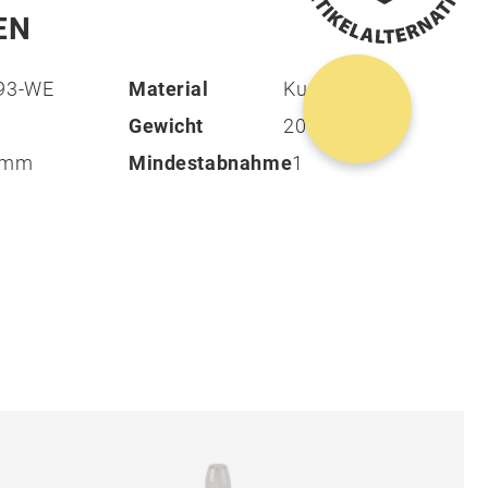
EN
793-WE
Material
Kunststoff
Gewicht
20 g
2 mm
Mindestabnahme
1