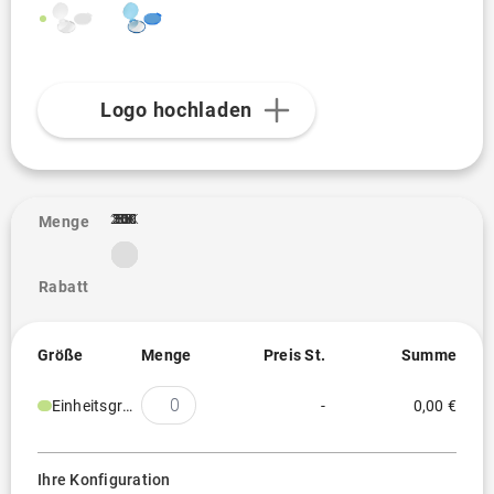
Logo hochladen
2.5K
10K
20K
100
250
300
500
1K
3K
5K
50
1
Menge
Rabatt
Größe
Menge
Preis St.
Summe
Einheitsgröße
-
0,00 €
Ihre Konfiguration