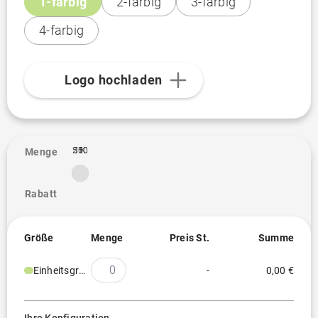
1-farbig
2-farbig
3-farbig
4-farbig
Logo hochladen
250
500
1K
1
Menge
Rabatt
Größe
Menge
Preis St.
Summe
Einheitsgröße
-
0,00 €