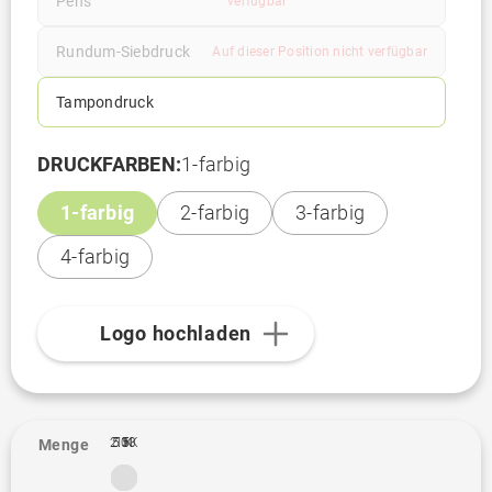
Pens
verfügbar
Rundum-Siebdruck
Auf dieser Position nicht verfügbar
Tampondruck
DRUCKFARBEN:
1-farbig
1-farbig
2-farbig
3-farbig
4-farbig
Logo hochladen
2.5K
500
1K
1
Menge