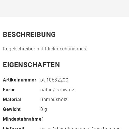
BESCHREIBUNG
Kugelschreiber mit Klickmechanismus.
EIGENSCHAFTEN
Artikelnummer
pt-10632200
Farbe
natur / schwarz
Material
Bambusholz
Gewicht
8 g
Mindestabnahme
1
Lieferzeit
ca. 5 Arbeitstage nach Druckfreigabe