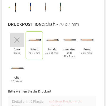
DRUCKPOSITION:
Schaft - 70 x 7 mm
Ohne
Schaft
Schaft
unter dem
Front
Clip
Druck
70 x 7 mm
40 x 25 mm
85 x 7 mm
50 x 7 mm
Clip
37 x 4 mm
Bitte wählen Sie die Druckart
Digital print 6 Plastic
Auf dieser Position nicht