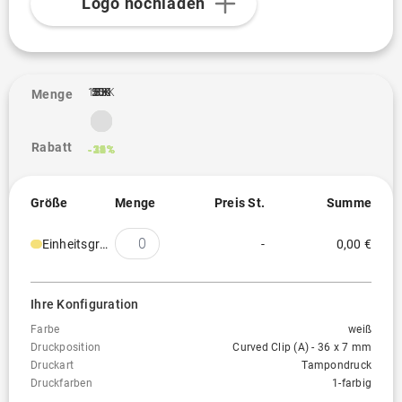
Logo hochladen
100K
10K
25K
50K
500
1K
3K
5K
Menge
Rabatt
-11%
-19%
-26%
-29%
-32%
-34%
-38%
Größe
Menge
Preis St.
Summe
Einheitsgröße
-
0,00 €
Ihre Konfiguration
Farbe
weiß
Druckposition
Curved Clip (A) - 36 x 7 mm
Druckart
Tampondruck
Druckfarben
1-farbig