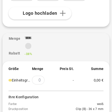
Logo hochladen
100K
10K
25K
50K
500
1K
3K
5K
Menge
Rabatt
-13%
-18%
-21%
-24%
-28%
-29%
-31%
Größe
Menge
Preis St.
Summe
Einheitsgröße
-
0,00 €
Ihre Konfiguration
Farbe
weiß
Druckposition
Clip (B) - 36 x 7 mm