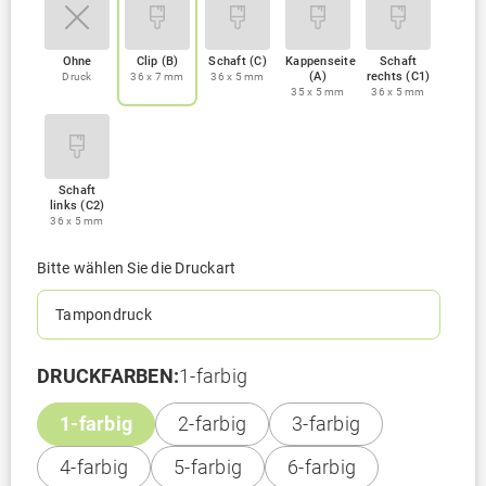
Ohne
Clip (B)
Schaft (C)
Kappenseite
Schaft
(A)
rechts (C1)
Druck
36 x 7 mm
36 x 5 mm
35 x 5 mm
36 x 5 mm
Schaft
links (C2)
36 x 5 mm
Bitte wählen Sie die Druckart
Tampondruck
DRUCKFARBEN:
1-farbig
1-farbig
2-farbig
3-farbig
4-farbig
5-farbig
6-farbig