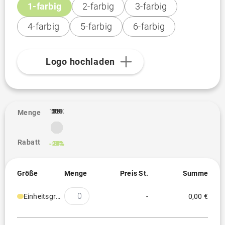
1-farbig
2-farbig
3-farbig
4-farbig
5-farbig
6-farbig
Logo hochladen
100K
10K
25K
50K
500
1K
3K
5K
Menge
Rabatt
-12%
-15%
-16%
-18%
-20%
-21%
-9%
Größe
Menge
Preis St.
Summe
Einheitsgröße
-
0,00 €