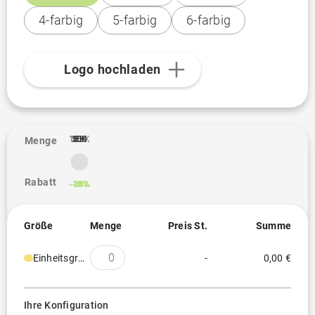
4-farbig
5-farbig
6-farbig
Logo hochladen
100K
10K
25K
50K
500
1K
3K
5K
Menge
Rabatt
-14%
-18%
-26%
-30%
-32%
-33%
-6%
Größe
Menge
Preis St.
Summe
Einheitsgröße
-
0,00 €
Ihre Konfiguration