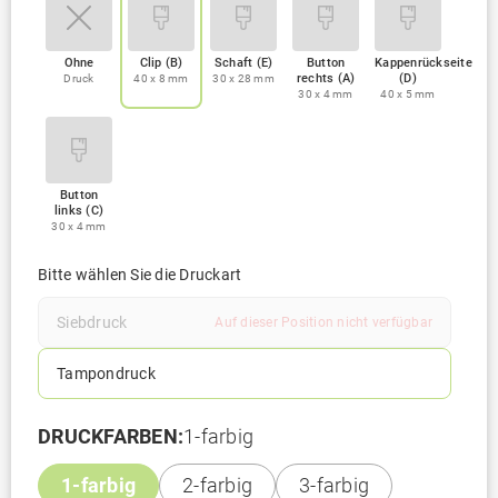
Ohne
Clip (B)
Schaft (E)
Button
Kappenrückseite
rechts (A)
(D)
Druck
40 x 8 mm
30 x 28 mm
30 x 4 mm
40 x 5 mm
Button
links (C)
30 x 4 mm
Bitte wählen Sie die Druckart
Siebdruck
Auf dieser Position nicht verfügbar
Tampondruck
DRUCKFARBEN:
1-farbig
1-farbig
2-farbig
3-farbig