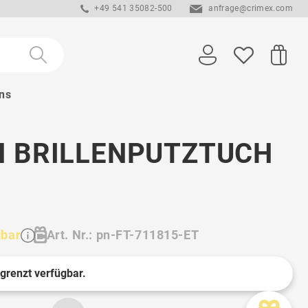
+49 541 35082-500
anfrage@crimex.com
ns
N BRILLENPUTZTUCH
gbar
Art. Nr.: pn-FT-711815-ET
egrenzt verfügbar.
1 St.
1 St.