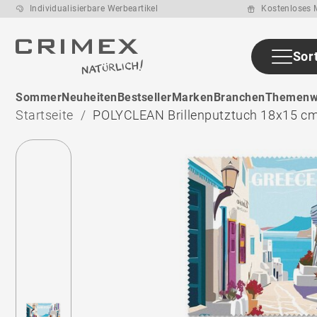
Individualisierbare Werbeartikel
Kostenloses M
Sor
Sommer
Neuheiten
Bestseller
Marken
Branchen
Themenw
Startseite
POLYCLEAN Brillenputztuch 18x15 c