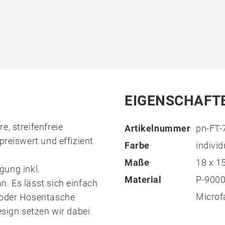
EIGENSCHAFT
, streifenfreie
Artikelnummer
pn-FT-
preiswert und effizient
Farbe
individ
Maße
18 x 
igung inkl.
Material
P-900
. Es lässt sich einfach
Microf
- oder Hosentasche
esign setzen wir dabei