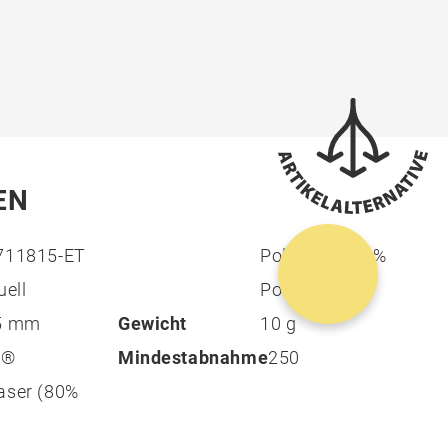
EN
711815-ET
Polyester | 20%
uell
Polyamid)
15 mm
Gewicht
10 g
0®
Mindestabnahme
250
aser (80%