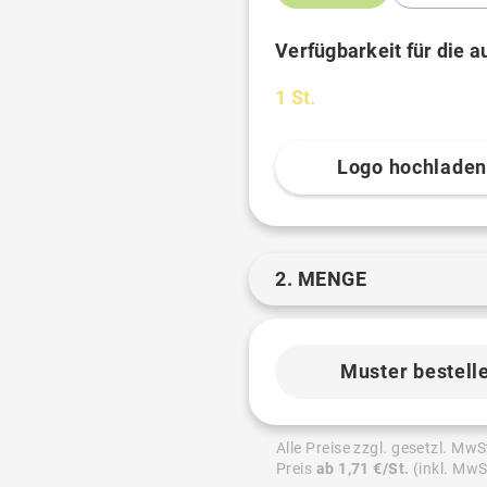
Verfügbarkeit für die 
1 St.
Logo hochlade
2. MENGE
Muster bestell
Alle Preise zzgl. gesetzl. MwS
Preis
ab 1,71 €/St.
(inkl. MwS