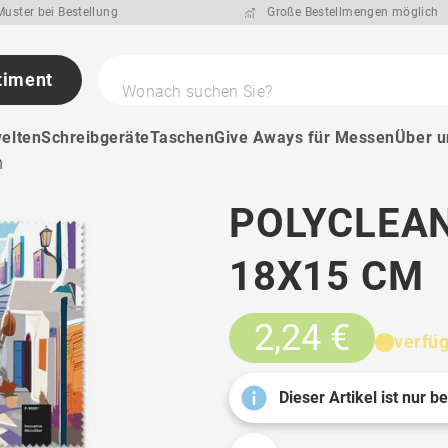
uster bei Bestellung
Große Bestellmengen möglich
timent
Wonach suchen Sie?
elten
Schreibgeräte
Taschen
Give Aways für Messen
Über u
m
POLYCLEA
18X15 CM
2,24 €
verfü
Dieser Artikel ist nur b