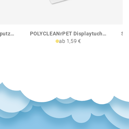
POLYCLEAN rPET Brillenputztuch 21x15 cm
POLYCLEANrPET Displaytuch 18x18cm
ab 1,59 €