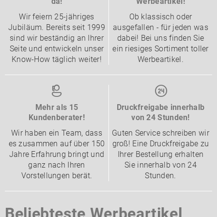
da!
Werbeartikel!
Wir feiern 25-jähriges
Ob klassisch oder
Jubiläum. Bereits seit 1999
ausgefallen - für jeden was
sind wir beständig an Ihrer
dabei! Bei uns finden Sie
Seite und entwickeln unser
ein riesiges Sortiment toller
Know-How täglich weiter!
Werbeartikel.
Mehr als 15
Druckfreigabe innerhalb
Kundenberater!
von 24 Stunden!
Wir haben ein Team, dass
Guten Service schreiben wir
es zusammen auf über 150
groß! Eine Druckfreigabe zu
Jahre Erfahrung bringt und
Ihrer Bestellung erhalten
ganz nach Ihren
Sie innerhalb von 24
Vorstellungen berät.
Stunden.
Beliebteste Werbeartikel