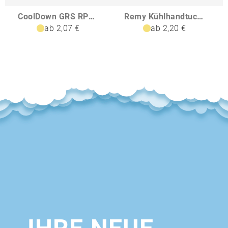
CoolDown GRS RPET Sporthandtuch
Remy Kühlhandtuch in PET-Behälter
ab 2,07 €
ab 2,20 €