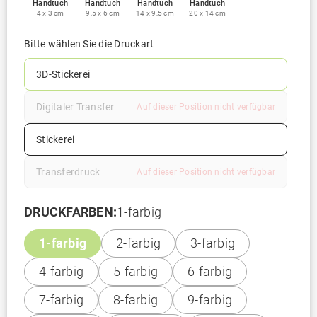
Handtuch
Handtuch
Handtuch
Handtuch
4 x 3 cm
9,5 x 6 cm
14 x 9,5 cm
20 x 14 cm
Bitte wählen Sie die Druckart
3D-Stickerei
Digitaler Transfer
Auf dieser Position nicht verfügbar
Stickerei
Transferdruck
Auf dieser Position nicht verfügbar
DRUCKFARBEN:
1-farbig
1-farbig
2-farbig
3-farbig
4-farbig
5-farbig
6-farbig
7-farbig
8-farbig
9-farbig