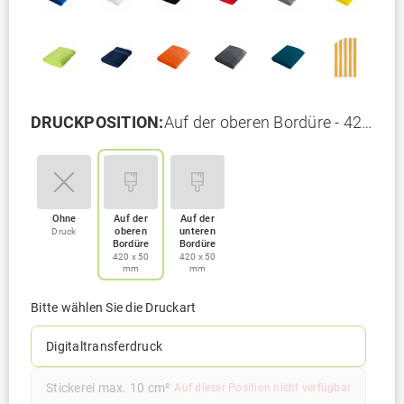
DRUCKPOSITION:
Auf der oberen Bordüre - 420
x 50 mm
Ohne
Auf der
Auf der
oberen
unteren
Druck
Bordüre
Bordüre
420 x 50
420 x 50
mm
mm
Bitte wählen Sie die Druckart
Digitaltransferdruck
Stickerei max. 10 cm²
Auf dieser Position nicht verfügbar