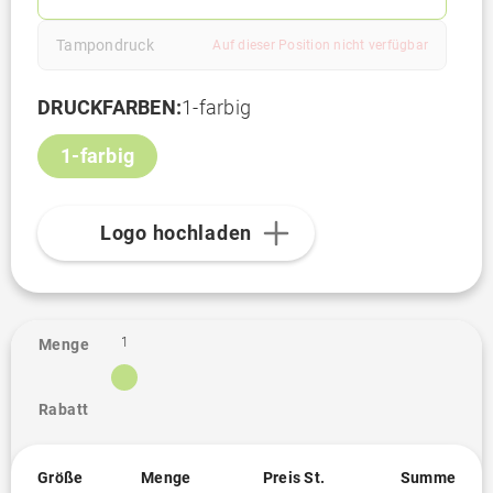
Tampondruck
Auf dieser Position nicht verfügbar
DRUCKFARBEN:
1-farbig
1-farbig
Logo hochladen
1
Menge
Rabatt
Größe
Menge
Preis St.
Summe