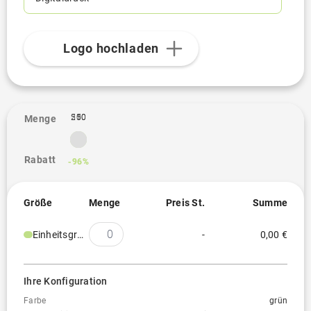
Logo hochladen
250
500
1
Menge
Rabatt
-96%
-96%
Größe
Menge
Preis St.
Summe
Einheitsgröße
-
0,00 €
Ihre Konfiguration
Farbe
grün