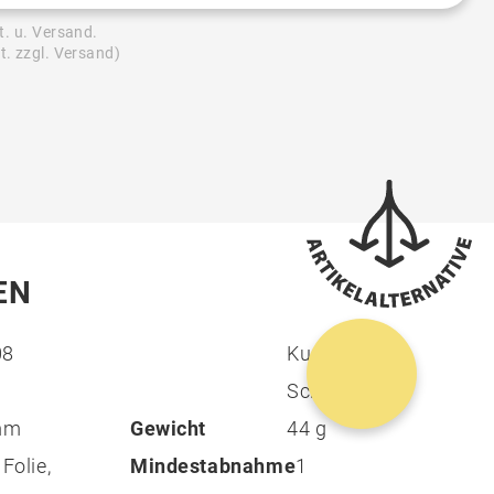
t. u. Versand.
t. zzgl. Versand)
EN
08
Kunststoff,
Schokolade
 mm
Gewicht
44 g
 Folie,
Mindestabnahme
1