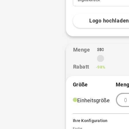
Logo hochlade
Menge
250
500
1
Rabatt
-93%
-94%
Größe
Meng
Einheitsgröße
Ihre Konfiguration
Farbe