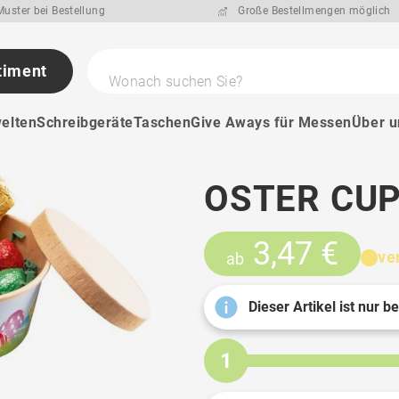
uster bei Bestellung
Große Bestellmengen möglich
timent
Wonach suchen Sie?
elten
Schreibgeräte
Taschen
Give Aways für Messen
Über u
OSTER CU
3,47 €
ve
ab
Dieser Artikel ist nur b
1