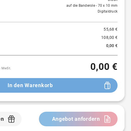
auf die Banderole - 70 x 10 mm
250 St.
3,90 €
≈
93 %
Digitaldruck
500 St.
3,53 €
≈
94 %
55,68 €
108,00 €
0,00 €
0,00 €
9% MwSt.
In den Warenkorb
en
Angebot anfordern