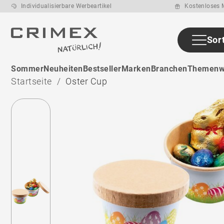
Individualisierbare Werbeartikel
Kostenloses M
Sor
Sommer
Neuheiten
Bestseller
Marken
Branchen
Themenw
Startseite
Oster Cup