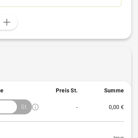
n
e
Preis St.
Summe
St.
-
0,00 €
Menge
Preis/St.
Rabatt
1 St.
55,68 €
-
braun