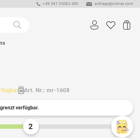
+49 541 35082-500
anfrage@crimex.com
ns
P
rfügbar
Art. Nr.: mr-1608
egrenzt verfügbar.
2