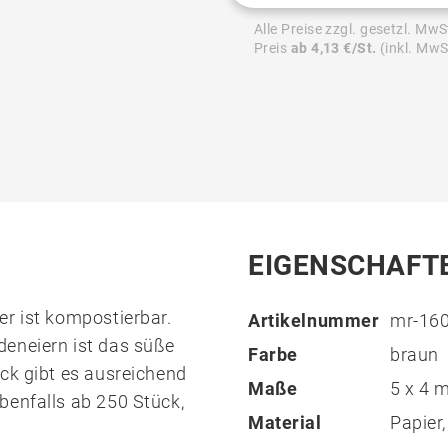
Alle Preise zzgl. gesetzl. MwS
Preis
ab 4,13 €/St.
(inkl. MwS
EIGENSCHAFT
er ist kompostierbar.
Artikelnummer
mr-16
deneiern ist das süße
Farbe
braun
ck gibt es ausreichend
Maße
5 x 4
benfalls ab 250 Stück,
Material
Papier,