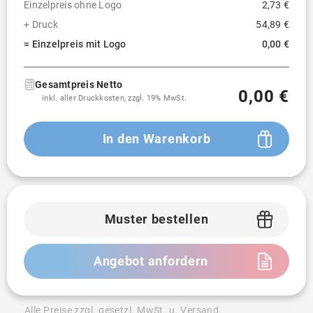
Einzelpreis ohne Logo
2,73 €
Bestickung (600 -
Auf dieser Position nicht
650cm²)
verfügbar
+ Druck
54,89 €
= Einzelpreis mit Logo
0,00 €
Digitalertransferdruck (0 - 50cm²)
Digitalertransferdruck (150 -
Gesamtpreis Netto
Auf dieser Position nicht
0,00 €
300cm²)
verfügbar
inkl. aller Druckkosten, zzgl. 19% MwSt.
Digitalertransferdruck (300 -
Auf dieser Position nicht
In den Warenkorb
999,999cm²)
verfügbar
Digitalertransferdruck (50 - 150cm²)
Reflektierender transferdruck (0 - 50cm²)
Muster bestellen
Reflektierender transferdruck
Auf dieser Position
(100 - 150cm²)
nicht verfügbar
Angebot anfordern
Reflektierender transferdruck
Auf dieser Position
(150 - 300cm²)
nicht verfügbar
Alle Preise zzgl. gesetzl. MwSt. u. Versand.