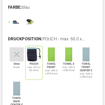
FARBE:
blau
DRUCKPOSITION:
POUCH - max. 60.0 x
90.0mm
Ohne
POUCH
TOWEL
TOWEL E
TOWEL
FRONT
FRONT
Druck
max. 60.0 x
max. 230.0
90.0mm
x 280.0mm
CENTER E
max. 300.0
x 400.0mm
max. 230.0
x 280.0mm
TOWEL
BACK
CENTER E