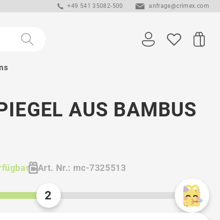
+49 541 35082-500
anfrage@crimex.com
ns
PIEGEL AUS BAMBUS
rfügbar
Art. Nr.: mc-7325513
2