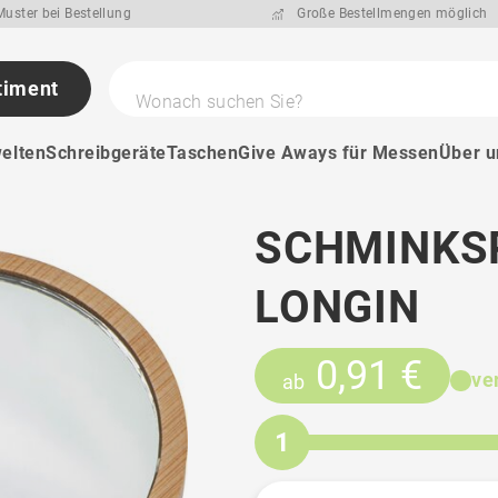
uster bei Bestellung
Große Bestellmengen möglich
timent
Wonach suchen Sie?
elten
Schreibgeräte
Taschen
Give Aways für Messen
Über u
SCHMINKS
LONGIN
0,91 €
ve
ab
1