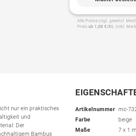
Alle Preise zzgl. gesetzl. MwS
Preis
ab 1,08 €/St.
(inkl. MwS
EIGENSCHAFT
cht nur ein praktisches
Artikelnummer
mc-73
ltigkeit und
Farbe
beige
erial: Der
Maße
7 x 1
nachhaltigem Bambus