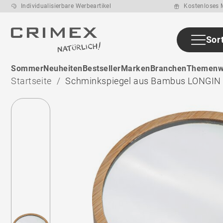
Individualisierbare Werbeartikel
Kostenloses M
Sor
ab den ca. 8
Sommer
Neuheiten
Bestseller
Marken
Branchen
Themenw
Arbeitstage
nach
Startseite
Schminkspiegel aus Bambus LONGIN
Druckfreigabe