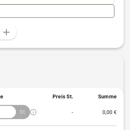
n
e
Preis St.
Summe
St.
-
0,00 €
Menge
Preis/St.
Rabatt