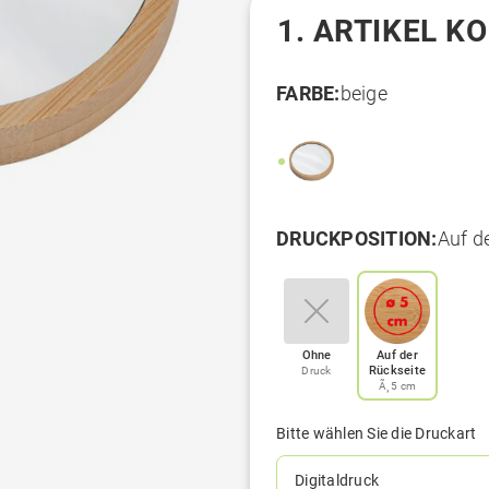
1. ARTIKEL K
FARBE:
beige
DRUCKPOSITION:
Auf de
Ohne
Auf der
Rückseite
Druck
Ã¸ 5 cm
Bitte wählen Sie die Druckart
Digitaldruck