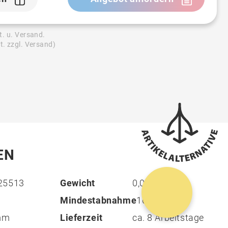
t. u. Versand.
t. zzgl. Versand)
EN
25513
Gewicht
0,042 kg
Mindestabnahme
100
 mm
Lieferzeit
ca. 8 Arbeitstage