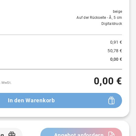
100 St.
0,91 €
-
beige
Auf der Rückseite - Ã¸ 5 cm
Digitaldruck
0,91 €
50,78 €
0,00 €
0,00 €
9% MwSt.
In den Warenkorb
en
Angebot anfordern