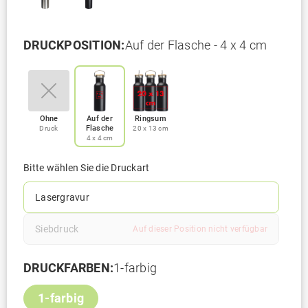
DRUCKPOSITION:
Auf der Flasche - 4 x 4 cm
Ohne
Auf der
Ringsum
Flasche
Druck
20 x 13 cm
4 x 4 cm
Bitte wählen Sie die Druckart
Lasergravur
Siebdruck
Auf dieser Position nicht verfügbar
DRUCKFARBEN:
1-farbig
1-farbig