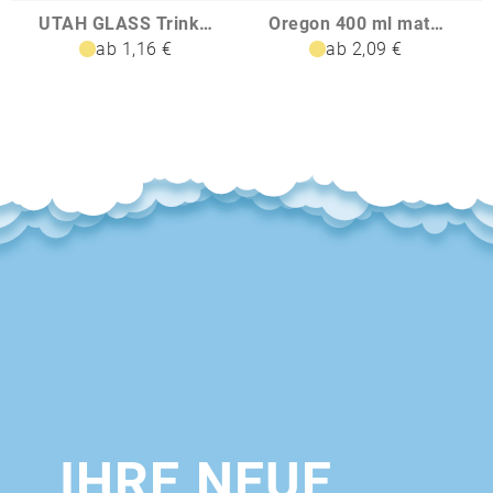
UTAH GLASS Trinkflasche Glas 500 ml
Oregon 400 ml matte RCS-zertifizierte einwandige Trinkflasche aus recyceltem Edelstahl mit Karabinerhaken
ab 1,16 €
ab 2,09 €
IHRE NEUE