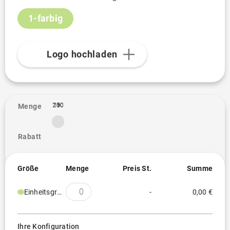
1-farbig
Logo hochladen
100
250
1K
1
Menge
Rabatt
Größe
Menge
Preis St.
Summe
Einheitsgröße
-
0,00 €
Ihre Konfiguration