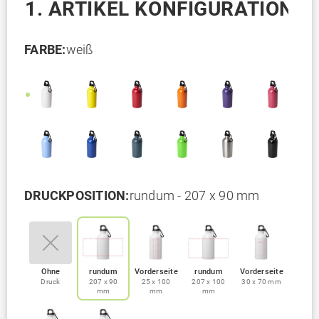
1. ARTIKEL KONFIGURATION
FARBE:
weiß
DRUCKPOSITION:
rundum - 207 x 90 mm
Ohne
rundum
Vorderseite
rundum
Vorderseite
Druck
207 x 90
25 x 100
207 x 100
30 x 70 mm
mm
mm
mm