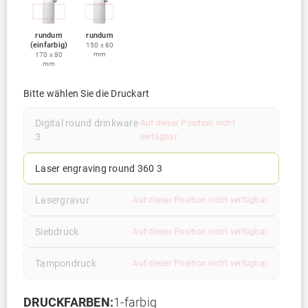
rundum
rundum
(einfarbig)
150 x 80
mm
170 x 80
mm
Bitte wählen Sie die Druckart
Digital round drinkware
Auf dieser Position nicht
3
verfügbar
Laser engraving round 360 3
Lasergravur
Auf dieser Position nicht verfügbar
Siebdruck
Auf dieser Position nicht verfügbar
Tampondruck
Auf dieser Position nicht verfügbar
DRUCKFARBEN:
1-farbig