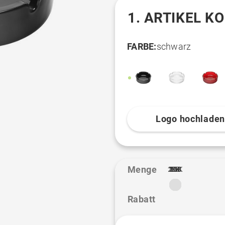
1. ARTIKEL K
FARBE:
schwarz
Logo hochlade
Menge
2.5K
10K
20K
100
250
300
500
1K
3K
5K
50
1
Rabatt