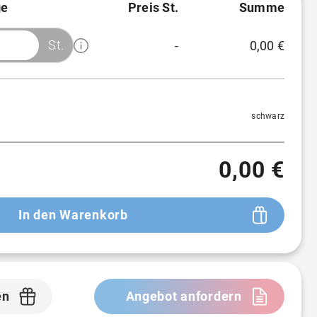
e
Preis St.
Summe
St.
-
0,00 €
Menge
Preis/St.
Rabatt
1 St.
2,69 €
-
schwarz
50 St.
2,69 €
-
0,00 €
100 St.
2,69 €
-
250 St.
2,69 €
-
In den Warenkorb
300 St.
2,69 €
-
500 St.
2,69 €
-
en
Angebot anfordern
1.000 St.
2,69 €
-