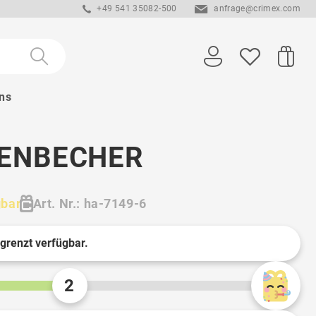
+49 541 35082-500
anfrage@crimex.com
ns
ENBECHER
gbar
Art. Nr.: ha-7149-6
egrenzt verfügbar.
2