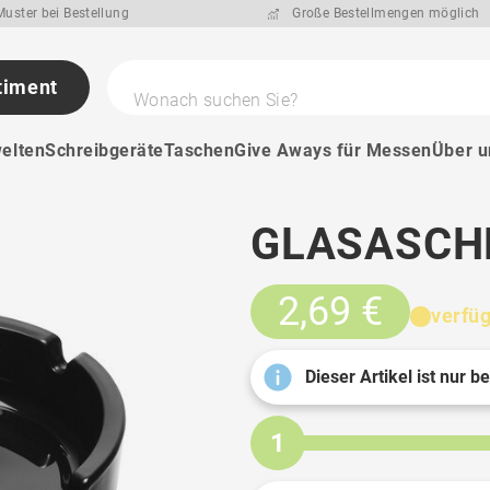
uster bei Bestellung
Große Bestellmengen möglich
timent
Wonach suchen Sie?
elten
Schreibgeräte
Taschen
Give Aways für Messen
Über u
GLASASCH
2,69 €
verfü
Dieser Artikel ist nur b
1