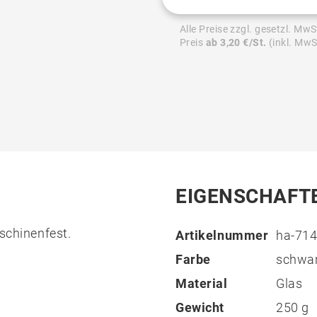
Alle Preise zzgl. gesetzl. MwS
Preis
ab 3,20 €/St.
(inkl. MwS
EIGENSCHAFT
aschinenfest.
Artikelnummer
ha-714
Farbe
schwa
Material
Glas
Gewicht
250 g