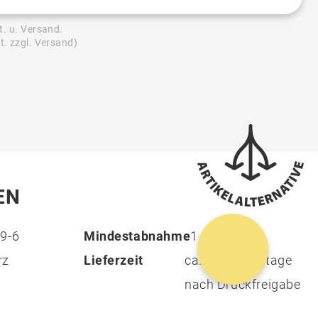
2.500 St.
2,69 €
-
t. u. Versand.
3.000 St.
2,69 €
-
t. zzgl. Versand)
5.000 St.
2,69 €
-
10.000 St.
2,69 €
-
20.000 St.
2,69 €
-
EN
9-6
Mindestabnahme
1
rz
Lieferzeit
ca. 18 Arbeitstage
nach Druckfreigabe