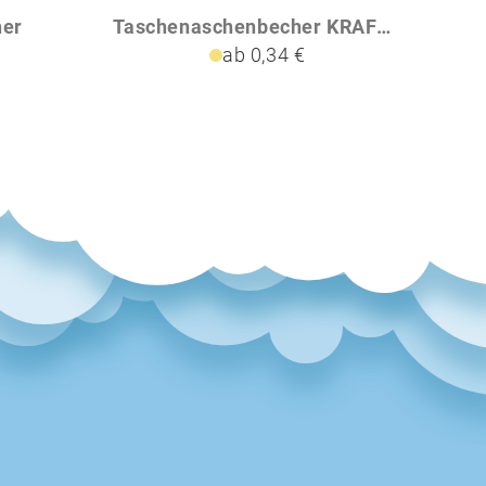
her
Taschenaschenbecher KRAFTPAPER
W
ab 0,34 €