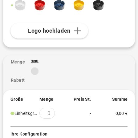
Logo hochladen
2.5K
10K
20K
100
250
300
500
1K
3K
5K
50
1
Menge
Rabatt
Größe
Menge
Preis St.
Summe
Einheitsgröße
-
0,00 €
Ihre Konfiguration