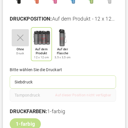
DRUCKPOSITION:
Auf dem Produkt - 12 x 12
cm
Ohne
Auf dem
Auf der
Produkt
Flasche
Druck
12 x 12 cm
3,5 x 3,5 cm
Bitte wählen Sie die Druckart
Siebdruck
Tampondruck
Auf dieser Position nicht verfügbar
DRUCKFARBEN:
1-farbig
1-farbig