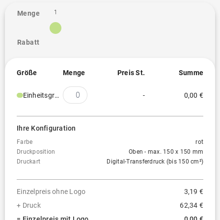
Digitaltransfer - Einzelnamen (bis 900 cm²)
1
Menge
Kraftpapierhülle
Auf dieser Position nicht verfügbar
Rabatt
Papierhülle
Auf dieser Position nicht verfügbar
Größe
Menge
Preis St.
Summe
Siebdruck
Auf dieser Position nicht verfügbar
Einheitsgröße
-
0,00 €
Transferdruck (bis 150 cm²)
Transferdruck (bis 300 cm²)
Ihre Konfiguration
Transferdruck (bis 50 cm²)
Farbe
rot
Druckposition
Oben - max. 150 x 150 mm
Druckart
Digital-Transferdruck (bis 150 cm²)
Transferdruck (bis 600 cm²)
Transferdruck (bis 900 cm²)
Einzelpreis ohne Logo
3,19 €
+ Druck
62,34 €
= Einzelpreis mit Logo
0,00 €