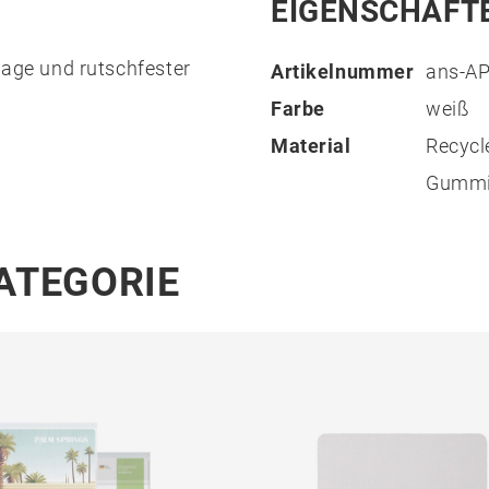
EIGENSCHAFT
ge und rutschfester
Artikelnummer
ans-A
Farbe
weiß
Material
Recycl
Gumm
KATEGORIE