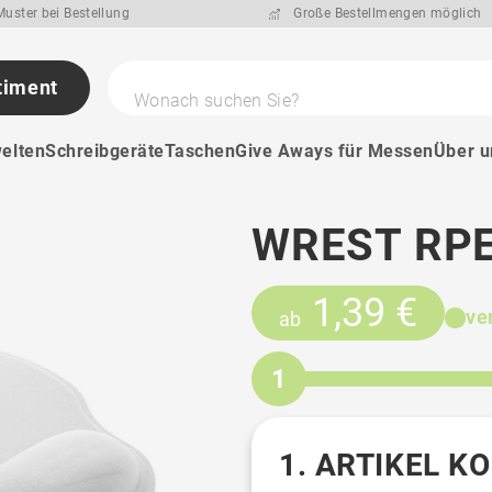
uster bei Bestellung
Große Bestellmengen möglich
timent
Wonach suchen Sie?
elten
Schreibgeräte
Taschen
Give Aways für Messen
Über u
WREST RP
1,39 €
ve
ab
1
1. ARTIKEL K