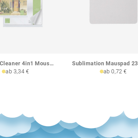
rPET GripCleaner 4in1 Mousepad 23x20 cm All-Inclusive-Paket
ab 3,34 €
ab 0,72 €