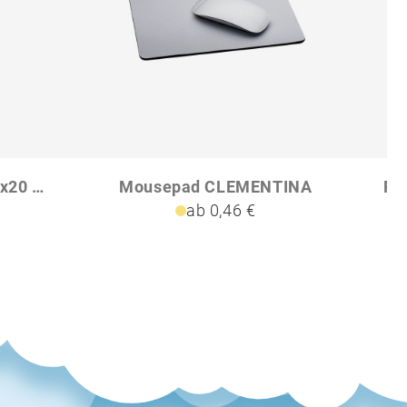
Sublimation Mauspad 23x20 cm
Mousepad CLEMENTINA
Ru
ab 0,46 €