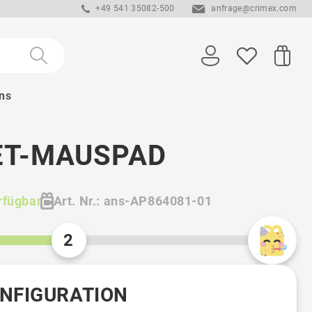
+49 541 35082-500
anfrage@crimex.com
ns
ET-MAUSPAD
rfügbar
Art. Nr.: ans-AP864081-01
2
ONFIGURATION