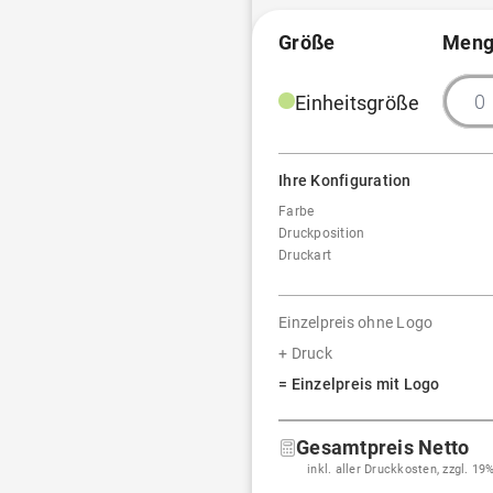
Größe
Meng
Transferdruck (bis 50 cm²)
Transferdruck (bis 600 cm²
Einheitsgröße
Transferdruck (bis 900 cm²
Ihre Konfiguration
Farbe
Druckposition
Druckart
Einzelpreis ohne Logo
+ Druck
= Einzelpreis mit Logo
Gesamtpreis Netto
inkl. aller Druckkosten, zzgl. 1