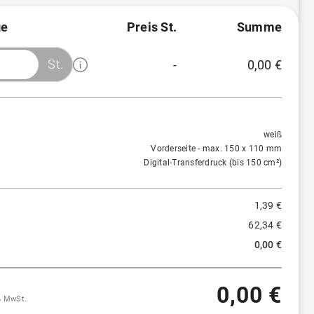
e
Preis St.
Summe
)
St.
-
0,00 €
)
Menge
Preis/St.
Rabatt
1 St.
1,39 €
-
weiß
Vorderseite - max. 150 x 110 mm
Digital-Transferdruck (bis 150 cm²)
1,39 €
62,34 €
0,00 €
0,00 €
9% MwSt.