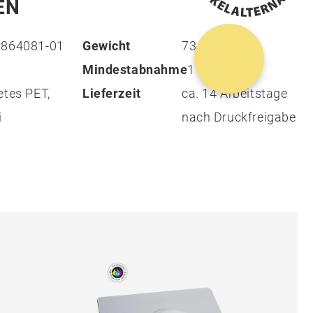
EN
P864081-01
Gewicht
73 g
Mindestabnahme
1
etes PET,
Lieferzeit
ca. 14 Arbeitstage
i
nach Druckfreigabe