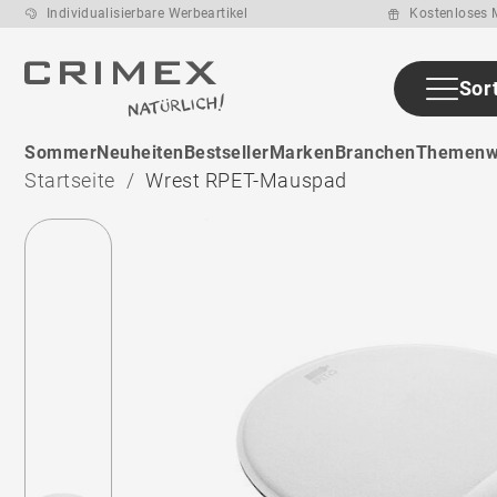
Individualisierbare Werbeartikel
Kostenloses M
Sor
ab den ca. 14
Sommer
Neuheiten
Bestseller
Marken
Branchen
Themenw
Arbeitstage
nach
Startseite
Wrest RPET-Mauspad
Druckfreigabe