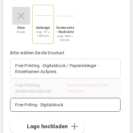
mm
Ohne
Anhänger
Vorderseite
- Rückseite
Druck
max. 57 x
189 mm
max. 965 x
20 mm
Bitte wählen Sie die Druckart
Free Printing - Digitaldruck / Papiereinleger -
Einzelnamen Aufpreis
Free Printing -
Auf dieser Position nicht
Sublimationsdruck
verfügbar
Free Priting - Digitaldruck
Logo hochladen