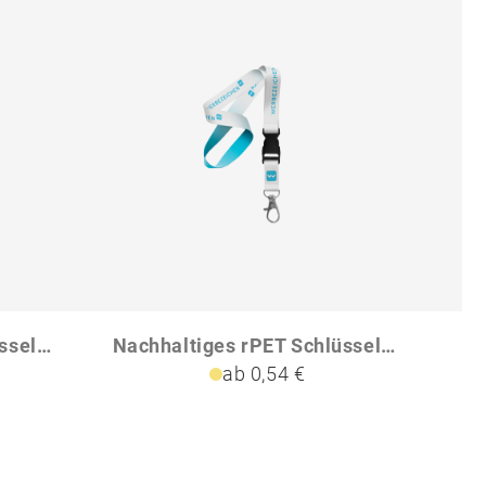
Nachhaltiges rPET Schlüsselband Lanyard mit Karabinerhaken Schnappverschluss und Sicherheitsclip
Nachhaltiges rPET Schlüsselband Lanyard mit Karabiner und Schnappverschluss
ab 0,54 €