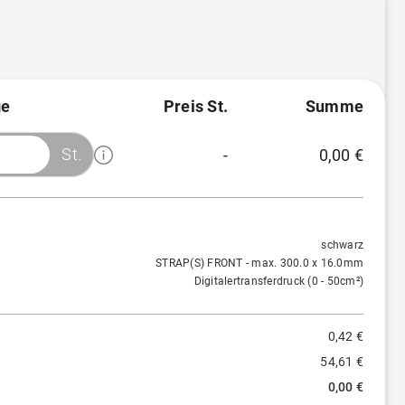
e
Preis St.
Summe
St.
-
0,00 €
Menge
Preis/St.
Rabatt
1 St.
0,42 €
-
schwarz
STRAP(S) FRONT - max. 300.0 x 16.0mm
Digitalertransferdruck (0 - 50cm²)
0,42 €
54,61 €
0,00 €