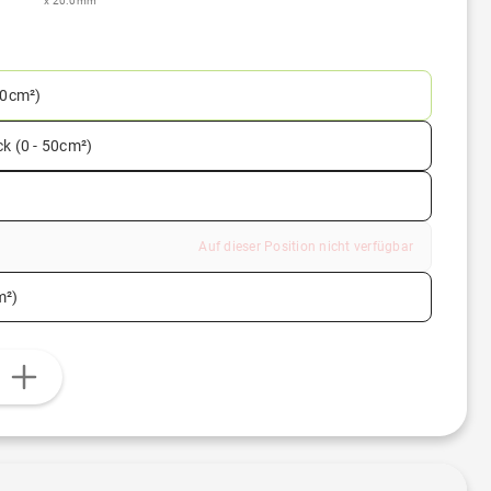
x 20.0mm
50cm²)
ck (0 - 50cm²)
Auf dieser Position nicht verfügbar
m²)
n