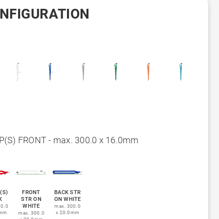
ONFIGURATION
(S) FRONT - max. 300.0 x 16.0mm
(S)
FRONT
BACK STR
K
STR ON
ON WHITE
WHITE
00.0
max. 300.0
0mm
x 20.0mm
max. 300.0