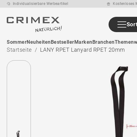
Individualisierbare Werbeartikel
Kostenloses M
Sor
ab den ca. 7 -
Sommer
Neuheiten
Bestseller
Marken
Branchen
Themenw
11 Arbeitstage
nach
Startseite
LANY RPET Lanyard RPET 20mm
Druckfreigabe