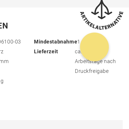
EN
6100-03
Mindestabnahme
1
rz
Lieferzeit
ca. 7 - 11
0 mm
Arbeitstage nach
Druckfreigabe
kg