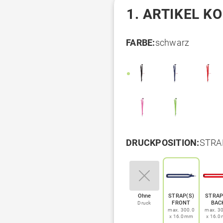
1. ARTIKEL K
FARBE:
schwarz
DRUCKPOSITION:
STRAP
Ohne
STRAP(S)
STRAP
FRONT
BAC
Druck
max. 300.0
max. 3
x 16.0mm
x 16.