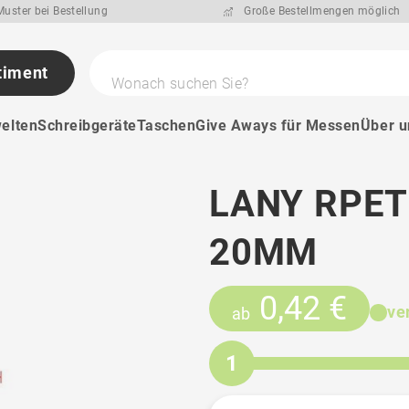
uster bei Bestellung
Große Bestellmengen möglich
timent
Wonach suchen Sie?
elten
Schreibgeräte
Taschen
Give Aways für Messen
Über u
LANY RPET
20MM
0,42 €
ve
ab
1