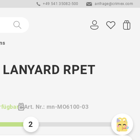
+49 541 35082-500
anfrage@crimex.com
ns
 LANYARD RPET
rfügbar
Art. Nr.: mn-MO6100-03
2