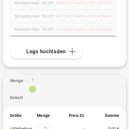
Stickerei max. 30 cm²
Auf dieser Position nicht verfügbar
Stickerei max. 50 cm²
Auf dieser Position nicht verfügbar
Stickerei max. 70 cm²
Auf dieser Position nicht verfügbar
Transferdruck
Logo hochladen
1
Menge
Rabatt
Größe
Menge
Preis St.
Summe
Einheitsgröße
-
0,00 €