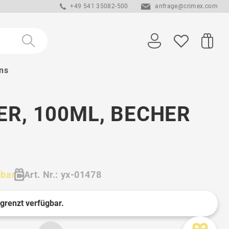
+49 541 35082-500
anfrage@crimex.com
ns
R, 100ML, BECHER
gbar
Art. Nr.: yx-01478
egrenzt verfügbar.