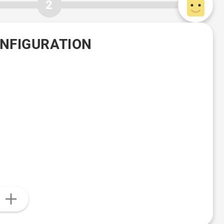
2
ONFIGURATION
n