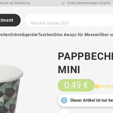
uster bei Bestellung
Große Bestellmengen möglich
timent
Wonach suchen Sie?
elten
Schreibgeräte
Taschen
Give Aways für Messen
Über u
PAPPBECHE
MINI
0,49 €
verfü
Dieser Artikel ist nur b