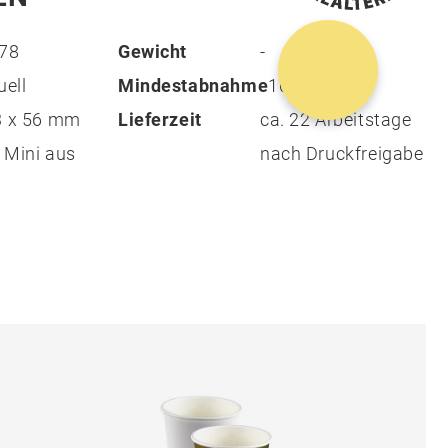
478
Gewicht
-
uell
Mindestabnahme
1000
3 x 56 mm
Lieferzeit
ca. 22 Arbeitstage
 Mini aus
nach Druckfreigabe