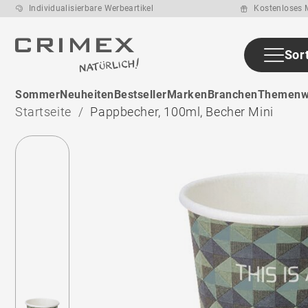
Individualisierbare Werbeartikel
Kostenloses M
Sor
ab den ca. 22
Sommer
Neuheiten
Bestseller
Marken
Branchen
Themenw
Arbeitstage
nach
Startseite
Pappbecher, 100ml, Becher Mini
Druckfreigabe