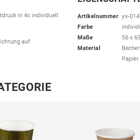
druck in 4c individuell
Artikelnummer
yx-01
Farbe
individ
Maße
56 x 6
ichtung auf
Material
Becher
Papier
KATEGORIE