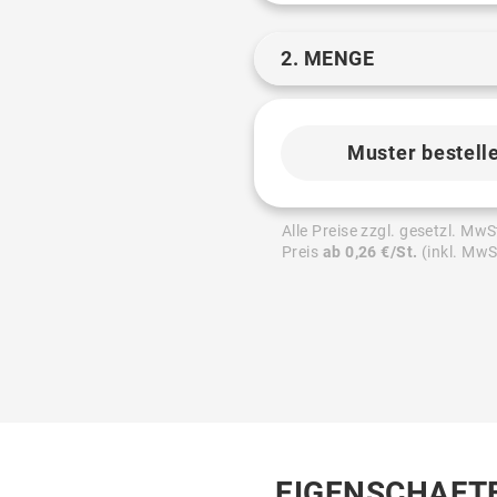
2. MENGE
Muster bestell
Alle Preise zzgl. gesetzl. MwS
Preis
ab 0,26 €/St.
(inkl. MwS
EIGENSCHAFT