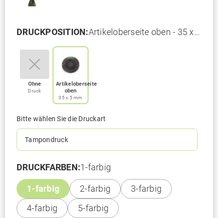
DRUCKPOSITION:
Artikeloberseite oben - 35 x 5
mm
Ohne
Artikeloberseite
oben
Druck
35 x 5 mm
Bitte wählen Sie die Druckart
Tampondruck
DRUCKFARBEN:
1-farbig
1-farbig
2-farbig
3-farbig
4-farbig
5-farbig