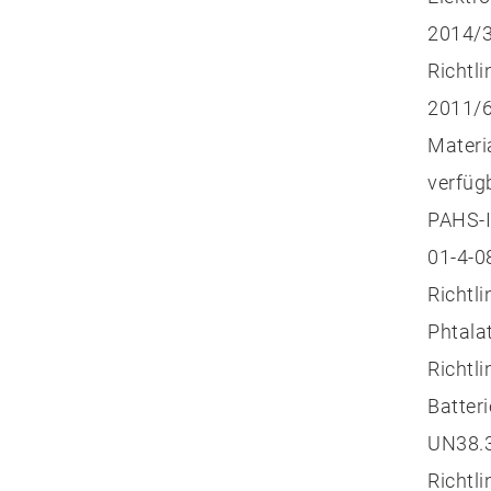
2014/3
Richtli
2011/6
Materi
verfüg
PAHS-I
01-4-0
Richtli
Phtala
Richtli
Batter
UN38.3
Richtli