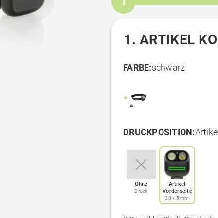
1
1. ARTIKEL K
FARBE:
schwarz
DRUCKPOSITION:
Artik
Ohne
Artikel
Vorderseite
Druck
30 x 5 mm