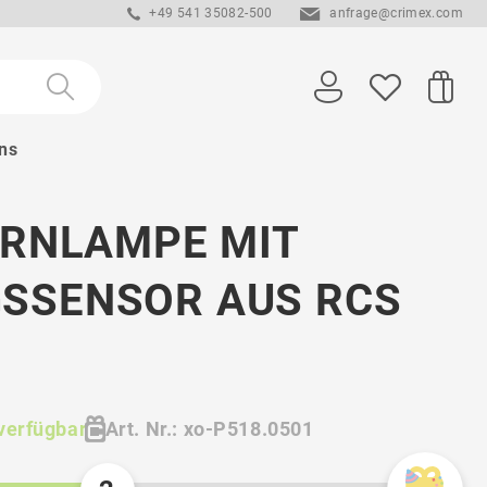
+49 541 35082-500
anfrage@crimex.com
ns
IRNLAMPE MIT
SSENSOR AUS RCS
verfügbar
Art. Nr.: xo-P518.0501