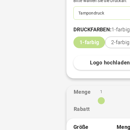
Bitte wählen Sie die Druckart
Tampondruck
DRUCKFARBEN:
1-farbig
1-farbig
2-farbig
Logo hochlade
Menge
1
Rabatt
Größe
Meng