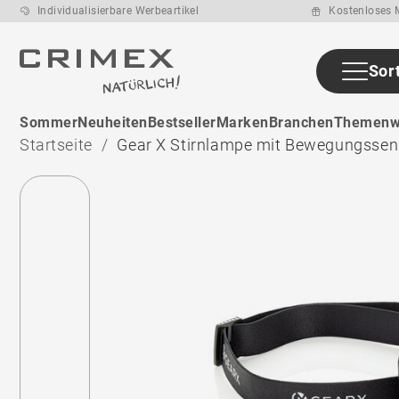
Individualisierbare Werbeartikel
Kostenloses M
Sor
ab den ca. 6
Sommer
Neuheiten
Bestseller
Marken
Branchen
Themenw
Arbeitstage
nach
Startseite
Gear X Stirnlampe mit Bewegungssen
Druckfreigabe