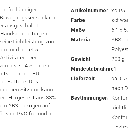
und freihändigen
Artikelnummer
xo-P51
em Bewegungssensor kann
Farbe
schwa
er ausgeschaltet
Maße
6,1 x 
r Handschuhe tragen.
Material
ABS - r
 eine Lichtleistung von
Polyes
ern und bietet 5
ktivitäten. Der
Gewicht
200 g
 von bis zu 4 Stunden
Mindestabnahme
1
ntspricht der EU-
Lieferzeit
ca. 6 
r Batterie. Das
nach D
bequemen Sitz und kann
n. Hergestellt aus 33%
Bestimmungen
Konfor
ltem ABS, bezogen auf
Richtl
r sind PVC-frei und in
Konfor
Elektr