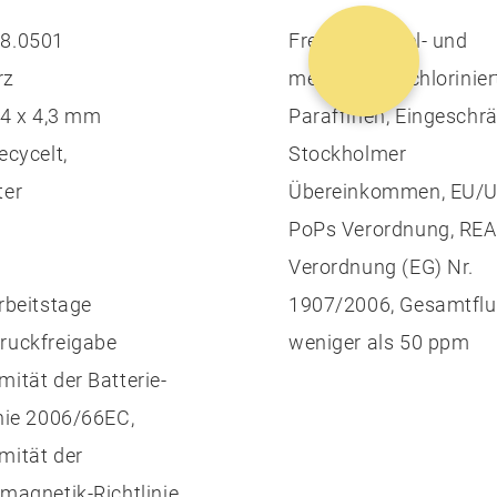
8.0501
Frei von einzel- und
rz
mehrkettige, chlorinie
5,4 x 4,3 mm
Paraffinen, Eingeschr
ecycelt,
Stockholmer
ter
Übereinkommen, EU/
PoPs Verordnung, RE
Verordnung (EG) Nr.
Arbeitstage
1907/2006, Gesamtflu
ruckfreigabe
weniger als 50 ppm
mität der Batterie-
inie 2006/66EC,
mität der
omagnetik-Richtlinie