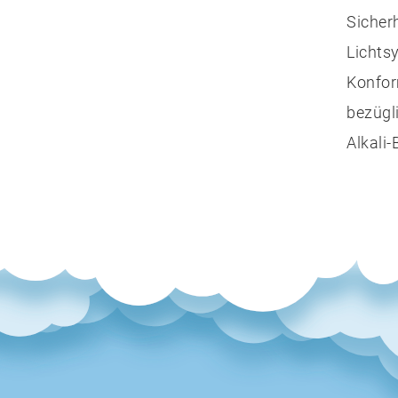
Sicher
Lichts
Konform
bezügl
Alkali