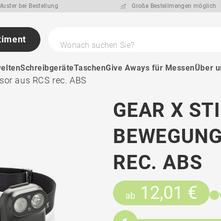
uster bei Bestellung
Große Bestellmengen möglich
timent
Wonach suchen Sie?
elten
Schreibgeräte
Taschen
Give Aways für Messen
Über u
sor aus RCS rec. ABS
GEAR X ST
BEWEGUNG
REC. ABS
12,01 €
ab