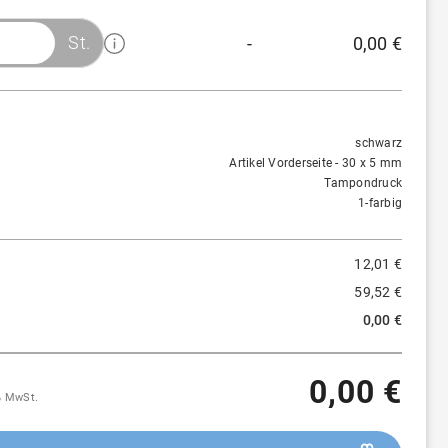
St.
-
0,00 €
Menge
Preis/St.
Rabatt
1 St.
12,01 €
-
schwarz
Artikel Vorderseite - 30 x 5 mm
Tampondruck
1-farbig
12,01 €
59,52 €
0,00 €
0,00 €
9% MwSt.