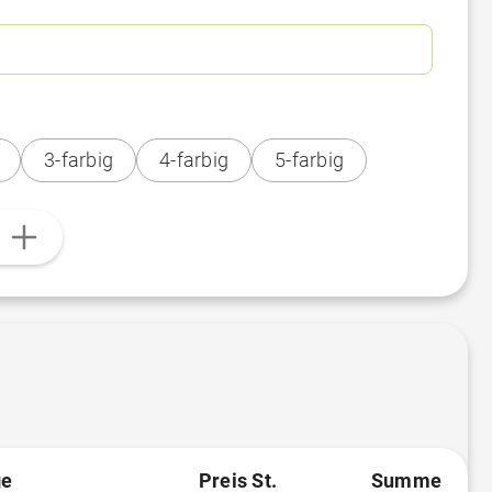
3-farbig
4-farbig
5-farbig
n
e
Preis St.
Summe